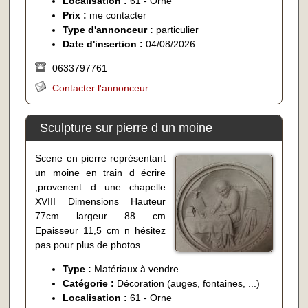
Localisation :
61 - Orne
Prix :
me contacter
Type d'annonceur :
particulier
Date d'insertion :
04/08/2026
0633797761
Contacter l'annonceur
Sculpture sur pierre d un moine
Scene en pierre représentant
un moine en train d écrire
,provenent d une chapelle
XVIII Dimensions Hauteur
77cm largeur 88 cm
Epaisseur 11,5 cm n hésitez
pas pour plus de photos
Type :
Matériaux à vendre
Catégorie :
Décoration (auges, fontaines, ...)
Localisation :
61 - Orne