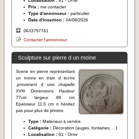
Localisation :
61 - Orne
Prix :
me contacter
Type d'annonceur :
particulier
Date d'insertion :
04/08/2026
0633797761
Contacter l'annonceur
Sculpture sur pierre d un moine
Scene en pierre représentant
un moine en train d écrire
,provenent d une chapelle
XVIII Dimensions Hauteur
77cm largeur 88 cm
Epaisseur 11,5 cm n hésitez
pas pour plus de photos
Type :
Matériaux à vendre
Catégorie :
Décoration (auges, fontaines, ...)
Localisation :
61 - Orne