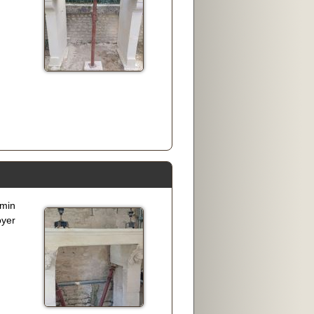
imin
oyer