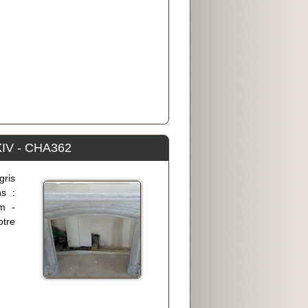
 XIV - CHA362
gris
ns :
m -
tre