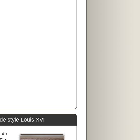
e style Louis XVI
e du
Elle