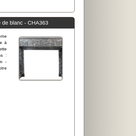
é de blanc - CHA363
9ème
he à
ette
ns :
m -
otre