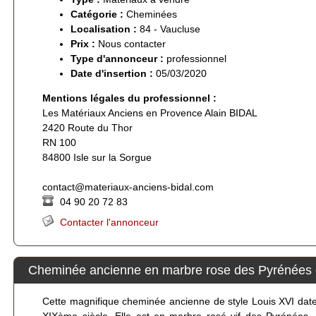
Catégorie :
Cheminées
Localisation :
84 - Vaucluse
Prix :
Nous contacter
Type d'annonceur :
professionnel
Date d'insertion :
05/03/2020
Mentions légales du professionnel :
Les Matériaux Anciens en Provence Alain BIDAL
2420 Route du Thor
RN 100
84800 Isle sur la Sorgue
contact@materiaux-anciens-bidal.com
04 90 20 72 83
Contacter l'annonceur
Cheminée ancienne en marbre rose des Pyrénées d
Cette magnifique cheminée ancienne de style Louis XVI dat
XIXème siècle. Elle est en marbre rosé vif des Pyrénées. 