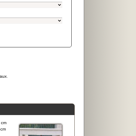
aux.
 cm
 cm