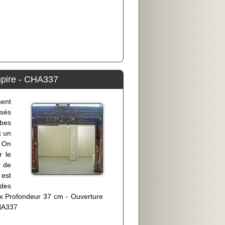
mpire - CHA337
ment
ssés
lbes
t un
. On
r le
u de
 est
des
x Profondeur 37 cm - Ouverture
CHA337