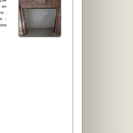
i en
ns :
m -
tre