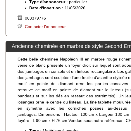
Type d'annonceur :
particulier
Date d'insertion :
11/05/2026
063379776
Contacter l'annonceur
Ancienne cheminée en marbre de style Second E
Cette belle cheminée Napoléon III en marbre rouge riche
veiné de blanc présente un foyer droit sur lequel sont ado
des jambages en console et un linteau rectangulaire. Les ga
des jambages sont sculptés d'une feuille d'acanthe stylisée e
motif en pointe de diamant orne les parties concaves
retrouve ce motif en pointe de diamant sur le linteau (su
bandeau et sur les dés en ressaut des extrémités). Un je
losanges orne le centre du linteau. La fine tablette moulurée
en symétrie avec les corniches posées au-dessus 
jambages. Dimensions : Hauteur 100 cm x Largeur 130 cm 
foyère : L 90 cm x H 76 cm Vendue sous notre référence : 
Type :
Matériaux à vendre